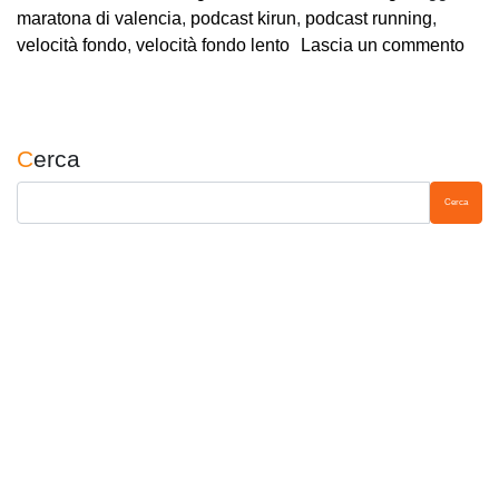
maratona di valencia
,
podcast kirun
,
podcast running
,
su K
velocità fondo
,
velocità fondo lento
Lascia un commento
Cerca
Ricerca per: